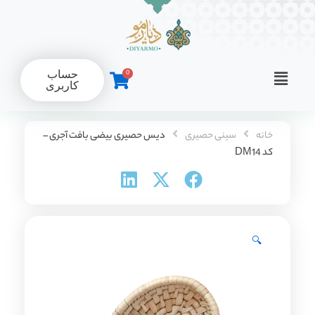
رش
ه
حتوا
Flyout
0
حساب
کاربری
Menu
خانه
سینی حصیری
دیس حصیری بیضی بافت آجری –
کد DM14
🔍