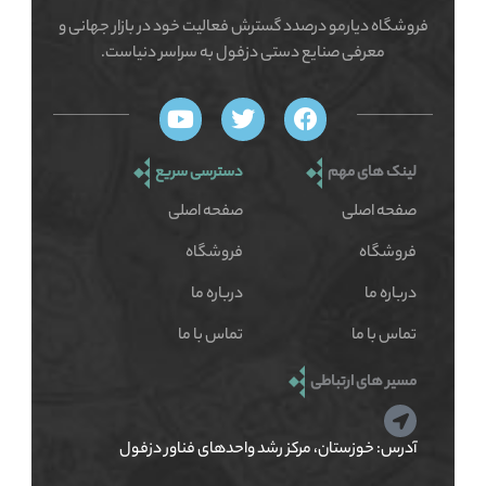
فروشگاه دیارمو درصدد گسترش فعالیت خود در بازار جهانی و
معرفی صنایع دستی دزفول به سراسر دنیاست.
Y
T
F
o
w
a
u
i
c
لینک های مهم
دسترسی سریع
t
t
e
u
t
b
صفحه اصلی
صفحه اصلی
b
e
o
e
r
o
فروشگاه
فروشگاه
k
درباره ما
درباره ما
تماس با ما
تماس با ما
مسیر های ارتباطی
آدرس: خوزستان، مرکز رشد واحدهای فناور دزفول