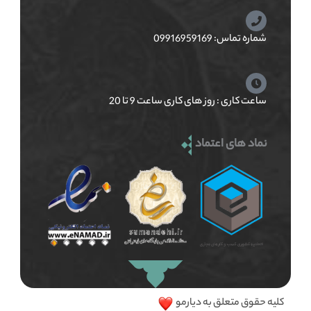
شماره تماس: 09916959169
ساعت کاری : روز های کاری ساعت 9 تا 20
نماد های اعتماد
کلیه حقوق متعلق به دیارمو