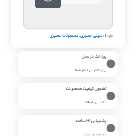
خرید
بیضی
بافت
آجری
-
کد
Tags:
سینی حصیری
,
محصولات حصیری
DM14
عدد
پرداخت در محل
برای اطمینان خاطر شما
تضمین کیفیت محصولات
و تضمین اصالت
پشتییانی ۲۴ ساعته
و هفت روز هفته