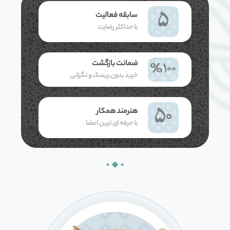
5
سابقه فعالیت
با حداکثر رضایت
%
100
ضمانت بازگشت
خرید بدون ریسک و نگرانی
50
هنرمند همکار
با حرفه ای ترین اعضا