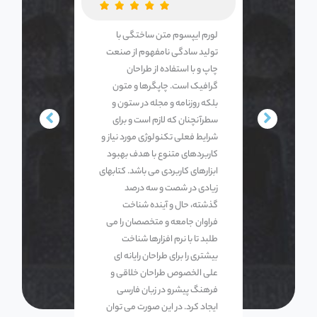
لورم ایپسوم متن ساختگی با
تولید سادگی نامفهوم از صنعت
چاپ و با استفاده از طراحان
گرافیک است. چاپگرها و متون
بلکه روزنامه و مجله در ستون و
سطرآنچنان که لازم است و برای
شرایط فعلی تکنولوژی مورد نیاز و
کاربردهای متنوع با هدف بهبود
ابزارهای کاربردی می باشد. کتابهای
زیادی در شصت و سه درصد
گذشته، حال و آینده شناخت
فراوان جامعه و متخصصان را می
طلبد تا با نرم افزارها شناخت
بیشتری را برای طراحان رایانه ای
علی الخصوص طراحان خلاقی و
فرهنگ پیشرو در زبان فارسی
ایجاد کرد. در این صورت می توان