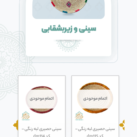
اتمام موحودی
اتمام موحودی
ته
سینی حصیری لبه رنگی –
سینی حصیری لبه رنگی –
زیر ب
کد dm115
کد dm114