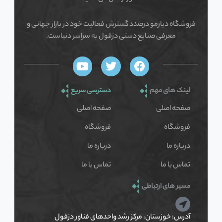
فروشگاه دیارمو درصدد گسترش فعالیت خود در بازار جهانی و
معرفی صنایع دستی دزفول به سراسر دنیاست.
Y
T
F
o
w
a
u
i
c
لینک های مهم
دسترسی سریع
t
t
e
u
t
b
صفحه اصلی
صفحه اصلی
b
e
o
e
r
o
فروشگاه
فروشگاه
k
درباره ما
درباره ما
تماس با ما
تماس با ما
مسیر های ارتباطی
آدرس: خوزستان، مرکز رشد واحدهای فناور دزفول