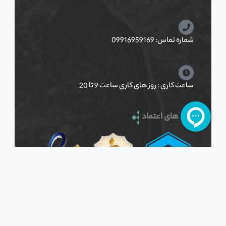
شماره تماس: 09916959169
ساعت کاری : روز های کاری ساعت 9 تا 20
نماد های اعتماد