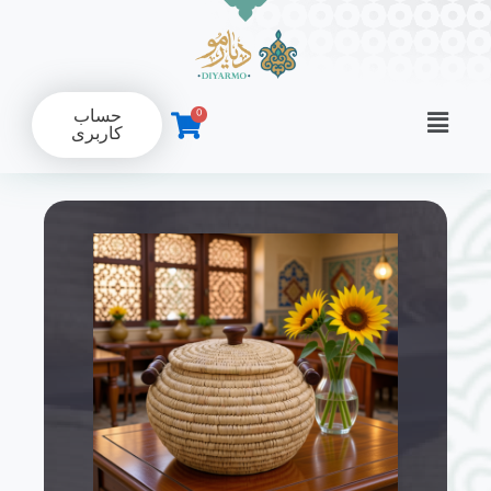
رش
ه
حتوا
Flyout
0
حساب
کاربری
Menu