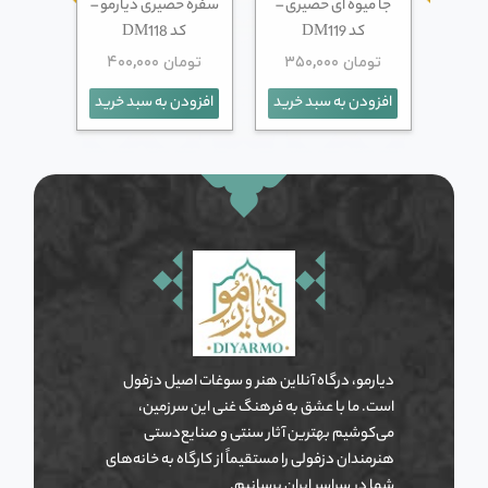
ت آجری
جا میوه ای حصیری –
سفره حصیری دیارمو –
خمره
کد DM119
کد DM118
دوزی- ک
تومان
۳۵۰,۰۰۰
تومان
۴۰۰,۰۰۰
اطل
 خرید
افزودن به سبد خرید
افزودن به سبد خرید
دیارمو، درگاه آنلاین هنر و سوغات اصیل دزفول
است. ما با عشق به فرهنگ غنی این سرزمین،
می‌کوشیم بهترین آثار سنتی و صنایع‌دستی
هنرمندان دزفولی را مستقیماً از کارگاه به خانه‌های
شما در سراسر ایران برسانیم.